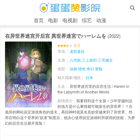

首页
电影
电视剧
综艺
动漫
在异世界迷宫开后宫 異世界迷宮でハーレムを
(2022)
6.5
导演：
龙轮直征
主演：
八代拓
三上枝织
三宅健太
类型：
动画
情色
奇幻
冒险
制片国家/地区：
日本
又名：
异世界迷宫里的后宫生活 / Harem in
the Labyrinth of Another World
剧情简介：
我要得到这个女孩！少年穿越到达
的地方是什么事情都可能发生的异世界！？在
诡异的网站设定游戏角色的道夫，再回神时就莫名其妙穿越来到了异世界。然
而在明白这个世界的“奴隶”制度后，他决心使用设定游戏时所获得的技能，为梦
幻的后宫生活展开冒险！