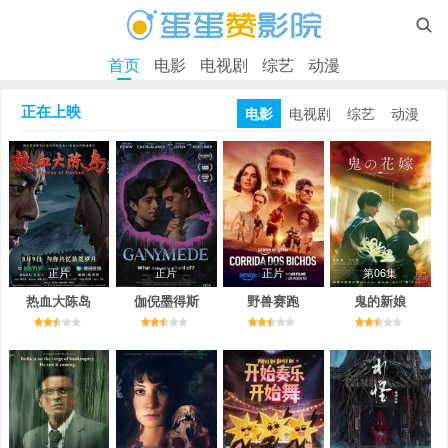

首页
电影
电视剧
综艺
动漫
正在上映
电影
电视剧
综艺
动漫
正片
正片
正片
第06集
热血大陈岛
伽倪墨得斯
野兽赛跑
鬼的新娘