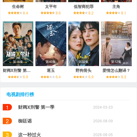
生命树
太平年
低智商犯罪
主角
8.4
8.6
8.2
8.1
第16集
第40集
第32集
第12集
财阀X刑警 第一季
逐玉
野狗骨头
爱情怎么翻译？
6.9
6.4
6.9
8.3
电视剧排行榜
1
财阀X刑警 第一季
2024-03-23
2
御廷谣
2026-08-09
3
这一秒过火
2026-08-05