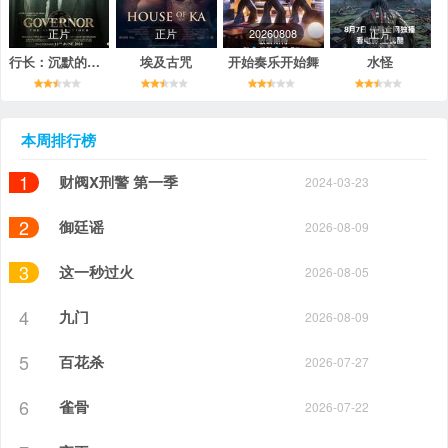
正片
正片
20260808
正片
行长：沉默的救世主
埃及古咒
开始奏乐开始舞
水怪
本周排行榜
1
财阀X刑警 第一季
2024-03-23
2
御廷谣
2026-08-09
3
这一秒过火
2026-08-05
4
九门
2026-08-09
5
百花杀
2026-07-27
6
雀骨
2026-07-22