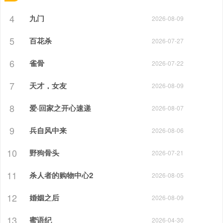
4
九门
2026-08-09
5
百花杀
2026-07-27
6
雀骨
2026-07-22
7
天才，女友
2026-08-09
8
爱·回家之开心速递
2026-08-07
9
兵自风中来
2026-08-06
10
野狗骨头
2026-07-21
11
杀人者的购物中心2
2026-08-05
12
婚姻之后
2026-08-09
13
蜜语纪
2026-04-30