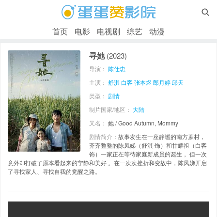

首页
电影
电视剧
综艺
动漫
寻她
(2023)
导演：
陈仕忠
主演：
舒淇
白客
张本煜
郎月婷
邱天
类型：
剧情
制片国家/地区：
大陆
又名：
她 / Good Autumn, Mommy
剧情简介：
故事发生在一座静谧的南方蔗村，
齐齐整整的陈凤娣（舒淇 饰）和甘耀祖（白客
饰）一家正在等待家庭新成员的诞生， 但一次
意外却打破了原本看起来的宁静和美好 。在一次次挫折和变故中，陈凤娣开启
了寻找家人、寻找自我的觉醒之路。