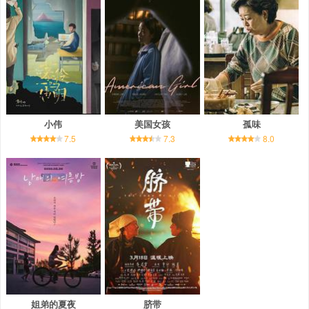
小伟
美国女孩
孤味
7.5
7.3
8.0
姐弟的夏夜
脐带