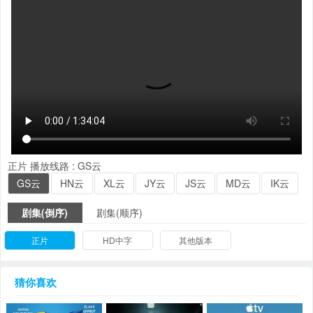
正片
播放线路 :
GS云
GS云
HN云
XL云
JY云
JS云
MD云
IK云
剧集(倒序)
剧集(顺序)
正片
HD中字
其他版本
猜你喜欢