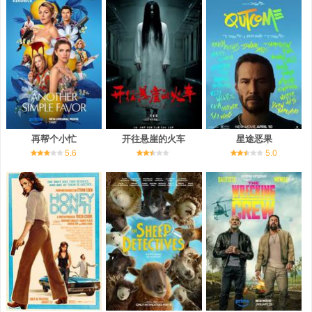
再帮个小忙
开往悬崖的火车
星途恶果
5.6
5.0