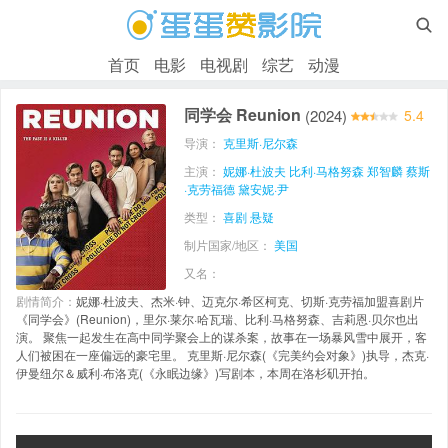

首页
电影
电视剧
综艺
动漫
同学会 Reunion
(2024)
5.4
导演：
克里斯·尼尔森
主演：
妮娜·杜波夫
比利·马格努森
郑智麟
蔡斯
·克劳福德
黛安妮·尹
类型：
喜剧
悬疑
制片国家/地区：
美国
又名：
剧情简介：
妮娜·杜波夫、杰米·钟、迈克尔·希区柯克、切斯·克劳福加盟喜剧片
《同学会》(Reunion)，里尔·莱尔·哈瓦瑞、比利·马格努森、吉莉恩·贝尔也出
演。 聚焦一起发生在高中同学聚会上的谋杀案，故事在一场暴风雪中展开，客
人们被困在一座偏远的豪宅里。 克里斯·尼尔森(《完美约会对象》)执导，杰克·
伊曼纽尔＆威利·布洛克(《永眠边缘》)写剧本，本周在洛杉矶开拍。