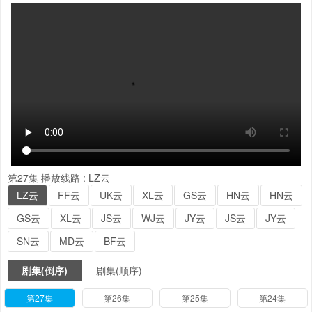
第27集
播放线路 :
LZ云
LZ云
FF云
UK云
XL云
GS云
HN云
HN云
GS云
XL云
JS云
WJ云
JY云
JS云
JY云
SN云
MD云
BF云
剧集(倒序)
剧集(顺序)
第27集
第26集
第25集
第24集