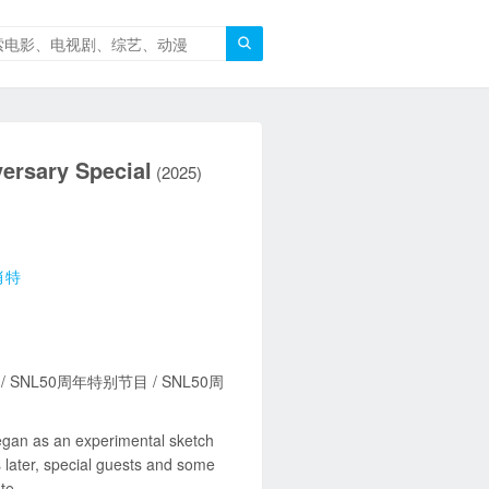

ary Special
(2025)
肖特
NL50周年特别节目 / SNL50周
egan as an experimental sketch
later, special guests and some
te.