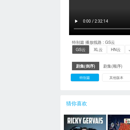
特别篇
播放线路 :
GS云
GS云
XL云
HN云
剧集(倒序)
剧集(顺序)
特别篇
其他版本
猜你喜欢