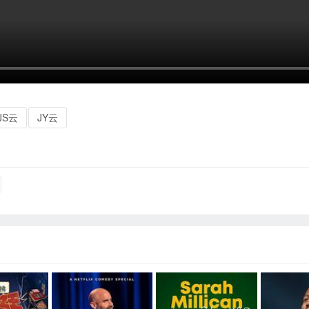
JS云
JY云