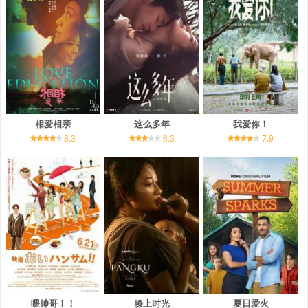
相爱相亲
这么多年
我爱你！
8.3
6.3
7.9
喂帅哥！！
膝上时光
夏日爱火