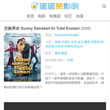

首页
电影
电视剧
综艺
动漫
交换男友 Sunny Sanskari Ki Tulsi Kumari
(2025)
导演：
Shashank Khaitan
主演：
詹维·卡浦尔
瓦伦·达万
桑亚·玛荷塔
阿
克谢·欧贝罗伊
罗希特·萨拉夫
类型：
爱情
家庭
制片国家/地区：
印度
又名：
剧情简介：
德里一对旧情人试图重燃旧情，引
发了一连串滑稽的误会与欺骗。混乱中，一段
意想不到的新恋情悄然萌芽。在这纷乱中，谁
能找到属于自己的幸福结局？