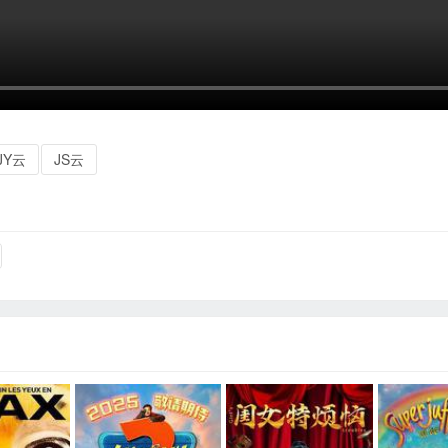
JY云
JS云