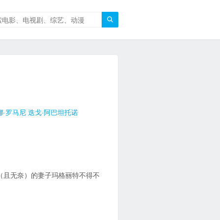

娜·罗马尼
迭戈·阿巴坦托诺
（且无奈）的妻子玛格丽特不得不