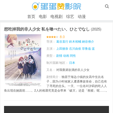

首页
电影
电视剧
综艺
动漫
想吃掉我的非人少女 私を喰べたい、ひとでなし
(2025)
8.0
导演：
葛谷直行
鈴木裕輔
納谷僚介
主演：
上田丽奈
石川由依
菲鲁兹·蓝
类型：
剧情
动画
同性
制片国家/地区：
日本
又名：
对我垂涎欲滴的非人少女
剧情简介：
独居于海边小镇的女高中生比名
子，因为小时候家人遭遇事故丧命，自己也有
了寻死的念头。一天、一位名叫汐莉的吃人人
鱼出现在她面前……。2人的相遇究竟是会带来「破灭」还是「救赎」呢……。