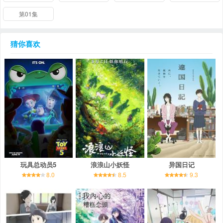
第01集
猜你喜欢
玩具总动员5
浪浪山小妖怪
异国日记
8.0
8.5
9.3