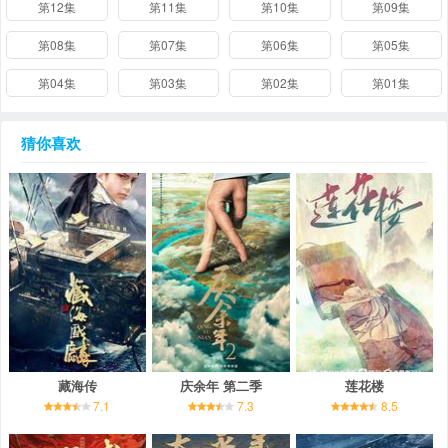
第12集
第11集
第10集
第09集
第08集
第07集
第06集
第05集
第04集
第03集
第02集
第01集
猜你喜欢
藏海传
庆余年 第二季
莲花楼
7.1
7.3
8.5