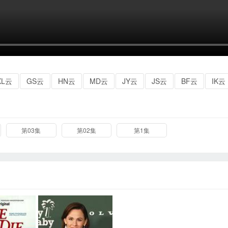
XL云
GS云
HN云
MD云
JY云
JS云
BF云
IK云
第03集
第02集
第1集