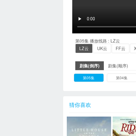
第05集
播放线路 :
LZ云
LZ云
UK云
FF云
剧集(倒序)
剧集(顺序)
第05集
第04集
猜你喜欢