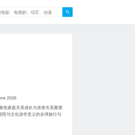

e 2026
，聚焦家庭关系成长与亲密关系重塑
观照与文化游学意义的全球旅行与