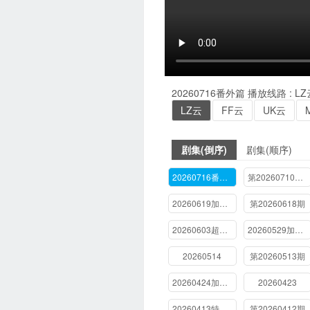
20260716番外篇
播放线路 :
LZ
LZ云
FF云
UK云
剧集(倒序)
剧集(顺序)
20260716番外篇
第20260710期番外篇
20260619加更版
第20260618期
20260603超前彩蛋
20260529加更版
20260514
第20260513期
20260424加更版
20260423
20260413特别企划
第20260412期