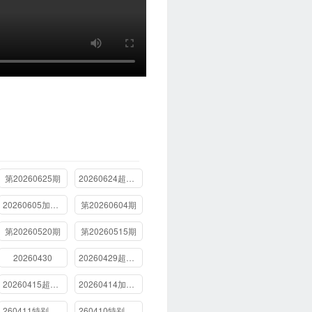
第20260625期
20260624超前彩蛋
20260605加更版
第20260604期
第20260520期
第20260515期
20260430
20260429超前彩蛋
20260415超前彩蛋
20260414加更版
260411特别企划
260410特别企划