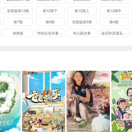
加更版第13期
第12期下
第12期上
第12期中
第7期
第6期
加更版第5期
第4期
加更版
特别企划夫妻日常互动
幼儿园夫妻
金莎孙丞潇见长辈超紧张