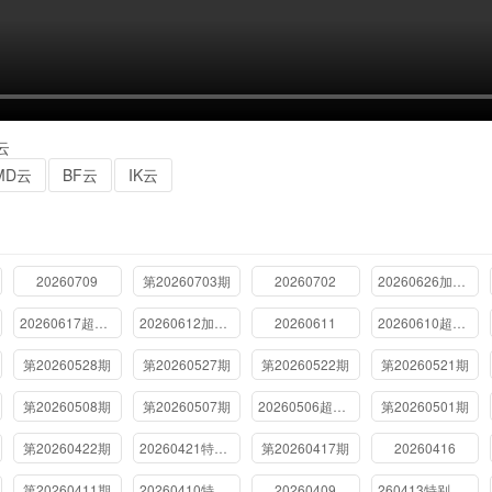
云
MD云
BF云
IK云
20260709
第20260703期
20260702
20260626加更版
20260617超前彩蛋
20260612加更版
20260611
20260610超前彩蛋
第20260528期
第20260527期
第20260522期
第20260521期
第20260508期
第20260507期
20260506超前彩蛋
第20260501期
第20260422期
20260421特别企划
第20260417期
20260416
第20260411期
20260410特别企划
20260409
260413特别企划