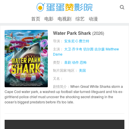

首页
电影
电视剧
综艺
动漫
Water Park Shark
(2026)
导演：
安东尼·C·费兰特
主演：
大卫·乔卡奇
切尔茜·吉尔森
Matthew
Dame
类型：
喜剧
动作
恐怖
制片国家/地区：
美国
又名：
剧情简介：
When Great White Sharks storm a
Cape Cod water park, a washed-up football star-turned-lifeguard and his ex-
girlfriend police chief must uncover the shocking secret drawing in the
ocean's biggest predators before it's too late.