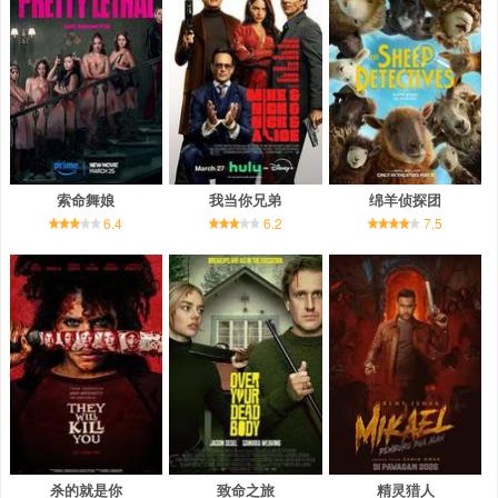
索命舞娘
我当你兄弟
绵羊侦探团
6.4
6.2
7.5
杀的就是你
致命之旅
精灵猎人