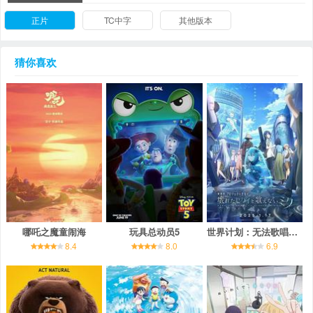
正片
TC中字
其他版本
猜你喜欢
哪吒之魔童闹海
玩具总动员5
世界计划：无法歌唱的初音未来
8.4
8.0
6.9