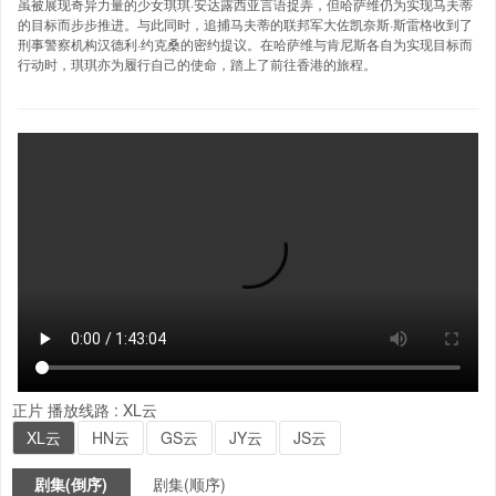
虽被展现奇异力量的少女琪琪·安达露西亚言语捉弄，但哈萨维仍为实现马夫蒂
的目标而步步推进。与此同时，追捕马夫蒂的联邦军大佐凯奈斯·斯雷格收到了
刑事警察机构汉德利·约克桑的密约提议。在哈萨维与肯尼斯各自为实现目标而
行动时，琪琪亦为履行自己的使命，踏上了前往香港的旅程。
正片
播放线路 :
XL云
XL云
HN云
GS云
JY云
JS云
剧集(倒序)
剧集(顺序)