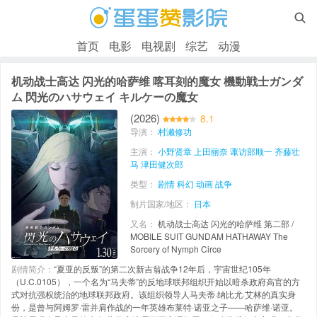

首页
电影
电视剧
综艺
动漫
机动战士高达 闪光的哈萨维 喀耳刻的魔女 機動戦士ガンダ
ム 閃光のハサウェイ キルケーの魔女
(2026)
8.1
导演：
村濑修功
主演：
小野贤章
上田丽奈
诹访部顺一
齐藤壮
马
津田健次郎
类型：
剧情
科幻
动画
战争
制片国家/地区：
日本
又名：
机动战士高达 闪光的哈萨维 第二部 /
MOBILE SUIT GUNDAM HATHAWAY The
Sorcery of Nymph Circe
剧情简介：
“夏亚的反叛”的第二次新吉翁战争12年后，宇宙世纪105年
（U.C.0105），一个名为“马夫蒂”的反地球联邦组织开始以暗杀政府高官的方
式对抗强权统治的地球联邦政府。该组织领导人马夫蒂·纳比尤·艾林的真实身
份，是曾与阿姆罗·雷并肩作战的一年英雄布莱特·诺亚之子——哈萨维·诺亚。