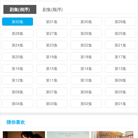
剧集(倒序)
剧集(顺序)
第32集
第31集
第30集
第29集
第28集
第27集
第26集
第25集
第24集
第23集
第22集
第21集
第20集
第19集
第18集
第17集
第16集
第15集
第14集
第13集
第12集
第11集
第10集
第09集
第08集
第07集
第06集
第05集
第04集
第03集
第02集
第01集
猜你喜欢