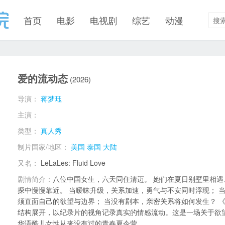
首页
电影
电视剧
综艺
动漫
爱的流动态
(2026)
导演：
蒋梦珏
主演：
类型：
真人秀
制片国家/地区：
美国
泰国
大陆
又名：
LeLaLes: Fluid Love
剧情简介：
八位中国女生，六天同住清迈。 她们在夏日别墅里相
探中慢慢靠近。 当暧昧升级，关系加速，勇气与不安同时浮现； 
须直面自己的欲望与边界； 当没有剧本，亲密关系将如何发生？ 《Le
结构展开，以纪录片的视角记录真实的情感流动。这是一场关于欲
华语酷儿女性从来没有过的青春夏令营。