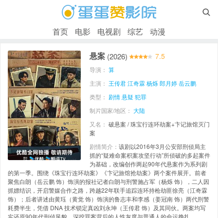

首页
电影
电视剧
综艺
动漫
悬案
(2026)
7.5
导演：
算
主演：
王传君
江奇霖
杨烁
郎月婷
岳云鹏
类型：
剧情
悬疑
犯罪
制片国家/地区：
大陆
又名：
破悬案 / 珠宝行连环劫案+卞记旅馆灭门
案
剧情简介：
该剧以2016年3月公安部刑侦局主
抓的“疑难命案积案攻坚行动”所侦破的多起案件
为基础，改编创作两起90年代悬案作为系列剧
的第一季。围绕《珠宝行连环劫案》《卞记旅馆抢劫案》两个案件展开。前者
聚焦白朗（岳云鹏 饰）饰演的报社记者白朗与刑警施占军（杨烁 饰），二人因
抓嫖结识，开启警媒合作之路，跨越22年联手追踪连环持枪劫匪徐亮（江奇霖
饰）；后者讲述由黄珏（黄觉 饰）饰演的鲁志丰和李感（姜冠南 饰）两代刑警
耗费半生，凭借 DNA 技术锁定真凶刘永坤（王传君 饰）及其同伙。两案均写
实还原90年代刑侦风貌，深挖罪案背后的人性灰度与普通人的命运挣扎。