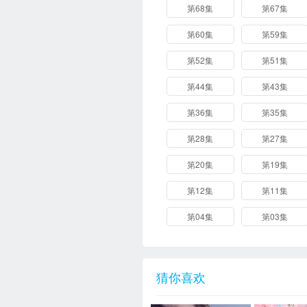
第68集
第67集
第60集
第59集
第52集
第51集
第44集
第43集
第36集
第35集
第28集
第27集
第20集
第19集
第12集
第11集
第04集
第03集
猜你喜欢