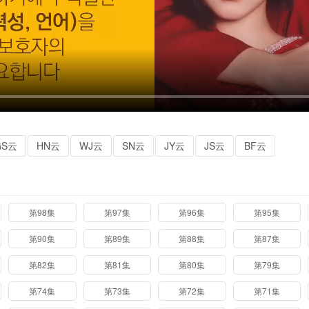
GS云
HN云
WJ云
SN云
JY云
JS云
BF云
第98集
第97集
第96集
第95集
第90集
第89集
第88集
第87集
第82集
第81集
第80集
第79集
第74集
第73集
第72集
第71集