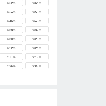
第62集
第61集
第54集
第53集
第46集
第45集
第38集
第37集
第30集
第29集
第22集
第21集
第14集
第13集
第06集
第05集