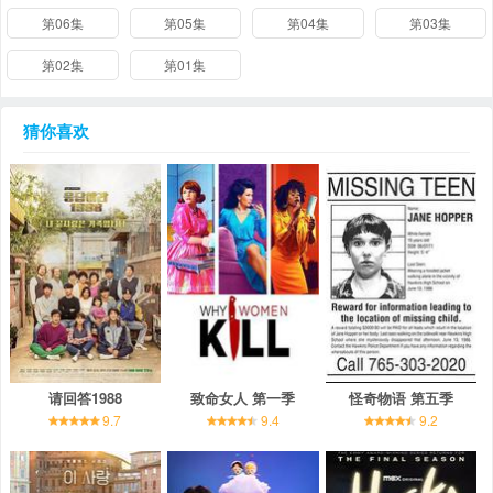
第06集
第05集
第04集
第03集
第02集
第01集
猜你喜欢
请回答1988
致命女人 第一季
怪奇物语 第五季
9.7
9.4
9.2