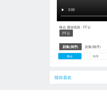
晚会
播放线路 :
FF云
FF云
剧集(倒序)
剧集(顺序)
晚会
纯享
猜你喜欢