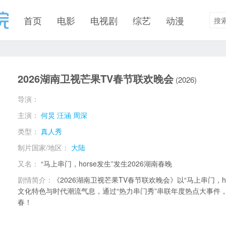
首页
电影
电视剧
综艺
动漫
2026湖南卫视芒果TV春节联欢晚会
(2026)
导演：
主演：
何炅
汪涵
周深
类型：
真人秀
制片国家/地区：
大陆
又名：
“马上串门，horse发生”发生2026湖南春晚
剧情简介：
《2026湖南卫视芒果TV春节联欢晚会》以“马上串门，h
文化特色与时代潮流气息，通过“热力串门秀”串联年度热点大事件
春！