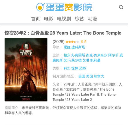

首页
电影
电视剧
综艺
动漫
惊变28年2：白骨圣殿 28 Years Later: The Bone Temple
(2026)
6.5
导演：
尼娅·达科斯塔
主演：
拉尔夫·费因斯
杰克·奥康奈尔
阿尔菲·威
廉姆斯
艾玛·莱尔德
艾琳·凯利曼
类型：
科幻
惊悚
恐怖
制片国家/地区：
英国
美国
加拿大
又名：
28年后：人骨圣殿 / 28年毁灭倒数：人
骨圣殿 / 惊变28年：骸骨神殿 / The Bone
Temple / 28 Years Later Part II: The Bone
Temple / 28 Years Later 2
剧情简介：
末日丧钟再度敲响，带领观众直视人性毁灭的炼狱，感染者的威胁
和幸存人类的邪恶。