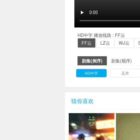
HD中字
播放线路 :
FF云
FF云
LZ云
WJ云
剧集(倒序)
剧集(顺序)
HD中字
正片
猜你喜欢