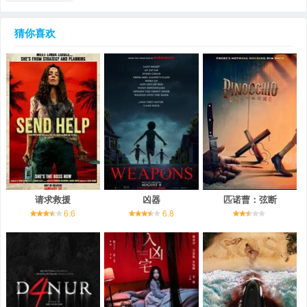
猜你喜欢
请求救援
凶器
匹诺曹：弦断
6.6
6.8