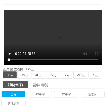
正片
播放线路 :
GS云
GS云
HN云
XL云
JS云
JY云
MD云
IK云
剧集(倒序)
剧集(顺序)
正片
HD中字
TC中字
预告片
其他版本