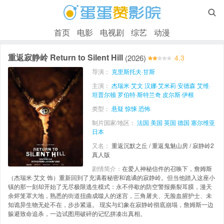

首页
电影
电视剧
综艺
动漫
重返寂静岭 Return to Silent Hill
(2026)
4.3
导演：
克里斯托夫·甘斯
主演：
杰瑞米·艾文
汉娜·艾米莉·安德森
艾维·
坦普尔顿
罗伯特·斯特兰奇
皮尔斯·伊根
类型：
悬疑
惊悚
恐怖
制片国家/地区：
法国
美国
英国
德国
塞尔维亚
日本
又名：
重返沉默之丘 / 重返鬼魅山房 / 寂静岭2
真人版
剧情简介：
在爱人神秘信件的召唤下，詹姆斯
（杰瑞米·艾文 饰）重新回到了充满着秘密和诡谲的寂静岭。但当他踏入这座小
镇的那一刻却开始了无尽极限逃生模式：永不停歇的防空警报撕裂耳膜，漫天
余烬笼罩大地，熟悉的街道扭曲成噬人的迷宫，三角屠夫、无脸血腥护士、未
知诡异生物无处不在，步步紧逼。 现实与幻象在寂静岭彻底崩塌，詹姆斯一边
躲避致命追杀，一边试图用破碎的记忆拼凑出真相。