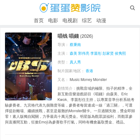

首页
电影
电视剧
综艺
动漫
唱钱 唱錢
(2026)
导演：
蔡秉南
主演：
森美
郭伟亮
李茵彤
彭家贤
侯隽熙
类型：
真人秀
制片国家/地区：
香港
又名：
Music Money Monster
剧情简介：
挑戰音域的極限、拍子的精準，全
新互動音樂遊戲節目《唱錢》由森美、Eric
Kwok、李茵彤任主持，以專業音準分析系統考
驗參賽者。九宮格代表九個難度等級，參賽者每當連成一線「過三關」，可選
擇提款離場、繼續挑戰，甚至是最難的Monster關卡。一旦過關失敗，獎金即歸
零！素人版獨自闖關，力爭最高十萬元獎金。明星版為觀眾謀福利，而觀眾參
與直播間互動，狂撳Emoji為參賽歌手打氣，同時有機會贏取獎金、禮品。