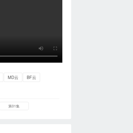
MD云
BF云
第01集