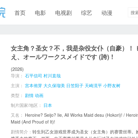
首页
电影
电视剧
综艺
动漫
女主角？圣女？不，我是杂役女仆（自豪）！ ヒ
え、オールワークスメイドです (誇) !
(2026)
导演：
石平信司
村川直哉
主演：
宫本侑芽
大久保瑠美
日笠阳子
天崎滉平
小野友树
类型：
剧情
动画
制片国家/地区：
日本
又名：
Heroine? Seijo? Iie, All Works Maid desu (Hokori)! / Heroi
Maid (And Proud of It)!
剧情简介：
转生到乙女游戏世界成为圣女（女主角）的赛蕾丝蒂。