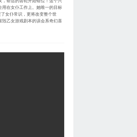
汉，命运的齿轮开始错位！这个只
全用在女仆工作上。她唯一的目标
颠覆了女仆常识，更将改变整个世
摧毁乙女游戏剧本的误会系奇幻喜