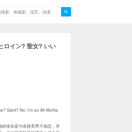

ロイン? 聖女? いい
ne? Saint? No, I'm an All-Works
她的使命是与各路美男子相恋，并