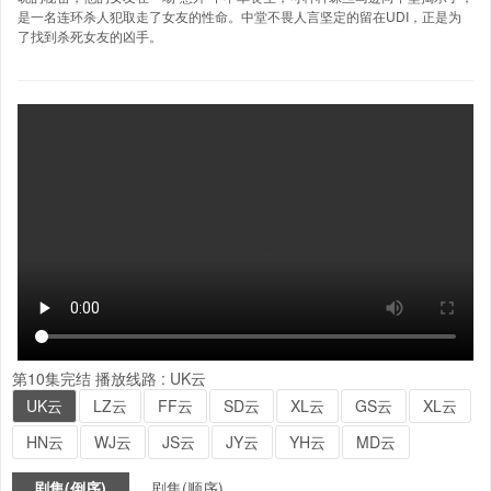
是一名连环杀人犯取走了女友的性命。中堂不畏人言坚定的留在UDI，正是为
了找到杀死女友的凶手。
第10集完结
播放线路 :
UK云
UK云
LZ云
FF云
SD云
XL云
GS云
XL云
HN云
WJ云
JS云
JY云
YH云
MD云
剧集(倒序)
剧集(顺序)