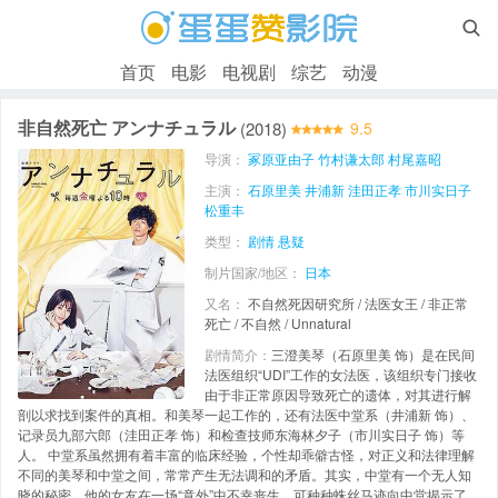

首页
电影
电视剧
综艺
动漫
非自然死亡 アンナチュラル
(2018)
9.5
导演：
冢原亚由子
竹村谦太郎
村尾嘉昭
主演：
石原里美
井浦新
洼田正孝
市川实日子
松重丰
类型：
剧情
悬疑
制片国家/地区：
日本
又名：
不自然死因研究所 / 法医女王 / 非正常
死亡 / 不自然 / Unnatural
剧情简介：
三澄美琴（石原里美 饰）是在民间
法医组织“UDI”工作的女法医，该组织专门接收
由于非正常原因导致死亡的遗体，对其进行解
剖以求找到案件的真相。和美琴一起工作的，还有法医中堂系（井浦新 饰）、
记录员九部六郎（洼田正孝 饰）和检查技师东海林夕子（市川实日子 饰）等
人。 中堂系虽然拥有着丰富的临床经验，个性却乖僻古怪，对正义和法律理解
不同的美琴和中堂之间，常常产生无法调和的矛盾。其实，中堂有一个无人知
晓的秘密，他的女友在一场“意外”中不幸丧生，可种种蛛丝马迹向中堂揭示了，