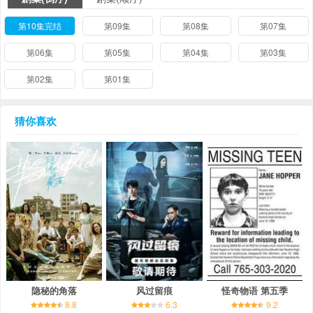
第10集完结
第09集
第08集
第07集
第06集
第05集
第04集
第03集
第02集
第01集
猜你喜欢
隐秘的角落
风过留痕
怪奇物语 第五季
8.8
6.3
9.2