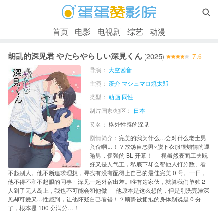

首页
电影
电视剧
综艺
动漫
胡乱的深见君 やたらやらしい深見くん
(2025)
7.6
导演：
大空茜音
主演：
茶介
マシュマロ焼太郎
类型：
动画
同性
制片国家/地区：
日本
又名：
格外性感的深见
剧情简介：
完美的我为什么…会对什么老土男
兴奋啊…！？放荡自恋男×脱下衣服很煽情的邋
遢男，倔强的 BL 开幕！──梶虽然表面工夫既
好又是人气王，私底下却会帮他人打分数、看
不起别人。他不断追求理想，寻找有没有配得上自己的最佳完美 0 号。一日，
他不得不和不起眼的同事・深见一起外宿出差。唯有这家伙，就算我们单独 2
人到了无人岛上，我也不可能会和他做──他原本是这么想的，但是刚洗完澡深
见却可爱又…性感到，让他怀疑自己看错！？顺势被拥抱的身体别说是 0 分
了，根本是 100 分满分…！