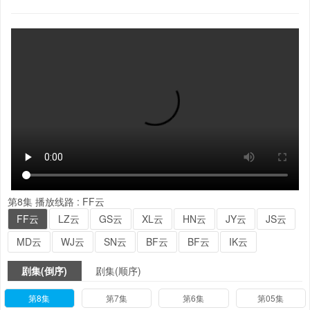
第8集
播放线路 :
FF云
FF云
LZ云
GS云
XL云
HN云
JY云
JS云
MD云
WJ云
SN云
BF云
BF云
IK云
剧集(倒序)
剧集(顺序)
第8集
第7集
第6集
第05集