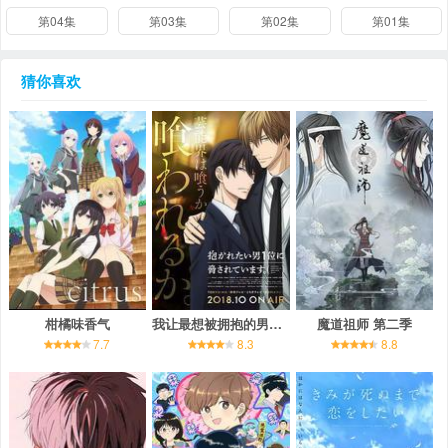
第04集
第03集
第02集
第01集
猜你喜欢
柑橘味香气
我让最想被拥抱的男人给威胁了
魔道祖师 第二季
7.7
8.3
8.8