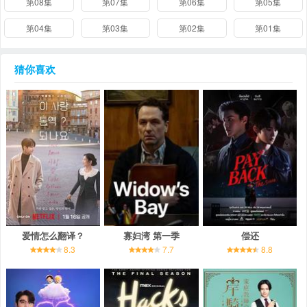
第08集
第07集
第06集
第05集
第04集
第03集
第02集
第01集
猜你喜欢
爱情怎么翻译？
寡妇湾 第一季
偿还
8.3
7.7
8.8