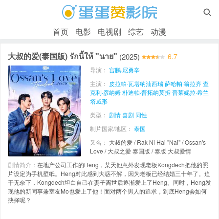

首页
电影
电视剧
综艺
动漫
大叔的爱(泰国版) รักนี้ให้ "นาย"
(2025)
6.7
导演：
宫鹏·尼勇辛
主演：
皮拉帕·瓦塔纳汕西瑞
萨哈帕·翁拉齐
查
克利·彦纳姆
朴迪帕·普拓纳莫拆
普莱妮拉·希兰
塔威形
类型：
剧情
喜剧
同性
制片国家/地区：
泰国
又名：
大叔的爱 / Rak Ni Hai "Nai" / Ossan's
Love / 大叔之爱 泰国版 / 泰版 大叔爱情
剧情简介：
在地产公司工作的Heng，某天他意外发现老板Kongdech把他的照
片设定为手机壁纸。Heng对此感到大惑不解，因为老板已经结婚三十年了。迫
于无奈下，Kongdech坦白自己在妻子离世后逐渐爱上了Heng。同时，Heng发
现他的新同事兼室友Mo也爱上了他！面对两个男人的追求，到底Heng会如何
抉择呢？