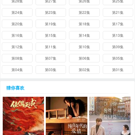
第28集
第27集
第26集
第25集
第24集
第23集
第22集
第21集
第20集
第19集
第18集
第17集
第16集
第15集
第14集
第13集
第12集
第11集
第10集
第09集
第08集
第07集
第06集
第05集
第04集
第03集
第02集
第01集
猜你喜欢