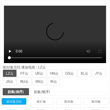
第32集完结
播放线路 :
LZ云
LZ云
FF云
UK云
HN云
GS云
XL云
JY云
JS云
WJ云
SN云
IK云
剧集(倒序)
剧集(顺序)
第32集完结
第31集
第30集
第29集