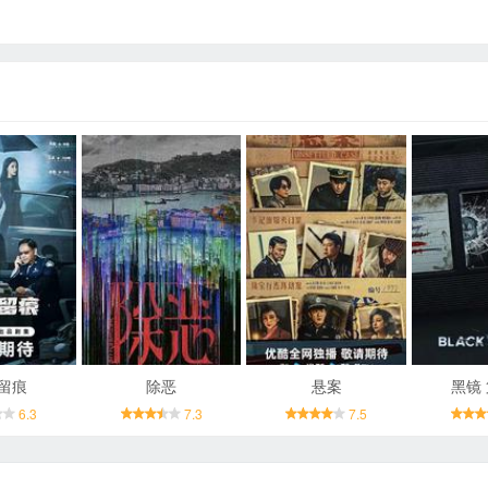
留痕
除恶
悬案
黑镜
6.3
7.3
7.5