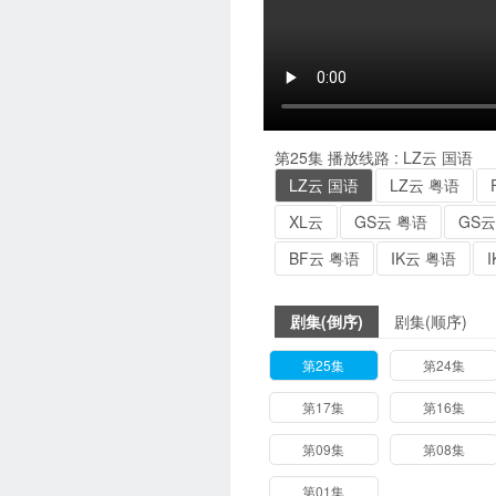
第25集
播放线路 :
LZ云 国语
LZ云 国语
LZ云 粤语
XL云
GS云 粤语
GS云
BF云 粤语
IK云 粤语
剧集(倒序)
剧集(顺序)
第25集
第24集
第17集
第16集
第09集
第08集
第01集