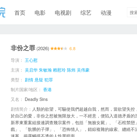
首页
电影
电视剧
综艺
动漫
非份之罪
(2026)
6.8
导演：
王心慰
主演：
吴启华
朱敏瀚
赖慰玲
陈炜
吴伟豪
类型：
剧情
悬疑
犯罪
制片国家/地区：
香港
又名：
Deadly Sins
剧情简介：
人類的欲望，可驅使我們超越自我，然而，當欲望失控
於自己的愛，非份之想被無限放大，一不經意，便陷入道德矛盾的
新界東重案組接連調查幾宗案件，包括「無臉女屍」、「石棺禁戀
戲」、「骯髒的子彈」、「恐怖情人」，錯綜複雜的線索、纏繞不
迷案，揭露觸摸不透的人性黑暗面。