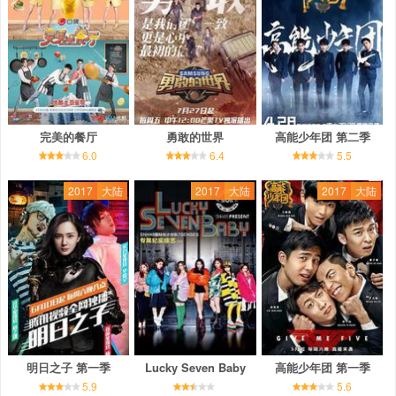
完美的餐厅
勇敢的世界
高能少年团 第二季
6.0
6.4
5.5
2017
大陆
2017
大陆
2017
大陆
明日之子 第一季
Lucky Seven Baby
高能少年团 第一季
5.9
5.6