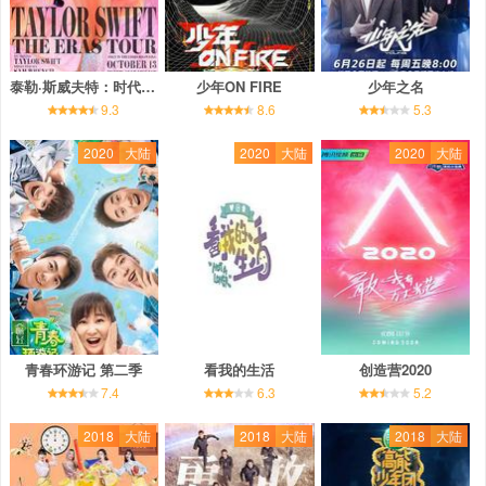
泰勒·斯威夫特：时代巡回演唱会
少年ON FIRE
少年之名
9.3
8.6
5.3
2020
大陆
2020
大陆
2020
大陆
青春环游记 第二季
看我的生活
创造营2020
7.4
6.3
5.2
2018
大陆
2018
大陆
2018
大陆