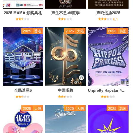
2025 MAMA 颁奖典礼
声生不息·华流季
声鸣远扬2025
6.1
2025
香港
2025
大陆
2025
韩国
全民造星6
中国唱将
Unpretty Rapstar 4：嘻哈公主
2025
大陆
2025
大陆
2025
韩国