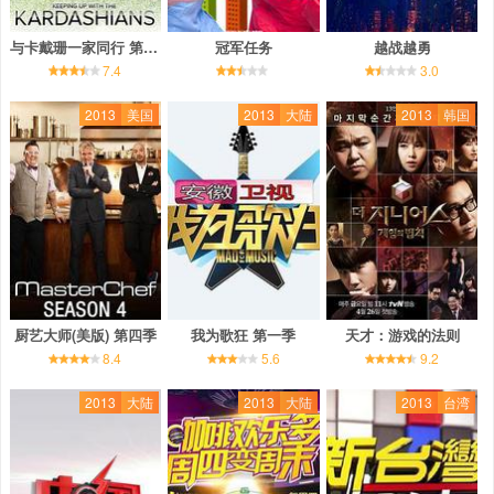
与卡戴珊一家同行 第八季
冠军任务
越战越勇
7.4
3.0
2013
美国
2013
大陆
2013
韩国
厨艺大师(美版) 第四季
我为歌狂 第一季
天才：游戏的法则
8.4
5.6
9.2
2013
大陆
2013
大陆
2013
台湾