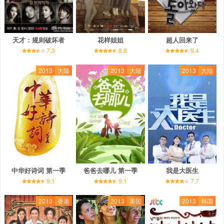
天才：规则破坏者
花样姐姐
超人回来了
7.3
8.8
9.4
2013
大陆
2013
大陆
2013
大陆
中华好诗词 第一季
爸爸去哪儿 第一季
我是大医生
9.1
9.1
7.7
2013
香港
2013
美国
2013
韩国