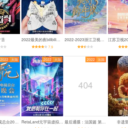
寸舌
2022最美的夜bilibili晚会
2022-2023浙江卫视美好跨年夜
7.9
2022
大陆
2022
大陆
2022
法国
中央广播电视总台2023跨年盛典
RetaLand元宇宙虚拟跨年演唱会
最后通牒：法国篇 第一季
非遗