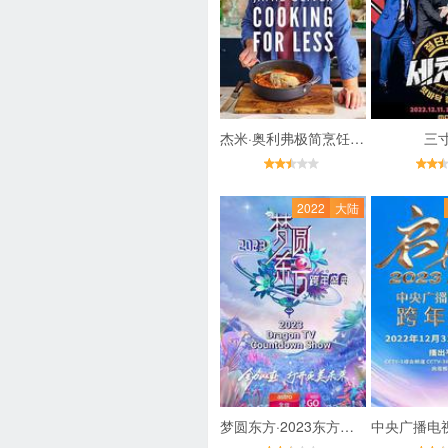
杰米·奥利弗极简烹饪 第一季
三
2022
大陆
梦圆东方·2023东方卫视跨年盛典